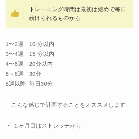
トレーニング時間は最初は短めで毎日
続けられるものから
1〜2
週
10
分以内
3〜4
週
15
分以内
4〜6
週
20
分以内
6～
8
週
30分
8
週以降
毎日30分
こんな感じで計画することをオススメします。
・
１ヶ月目はストレッチから